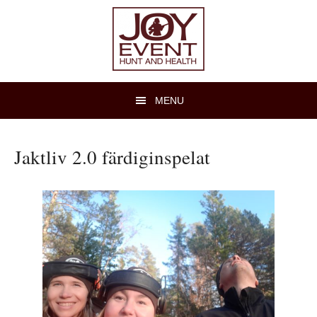
Hoppa
Hoppa
till
till
huvudnavigering
huvudinnehåll
MENU
Jaktliv 2.0 färdiginspelat