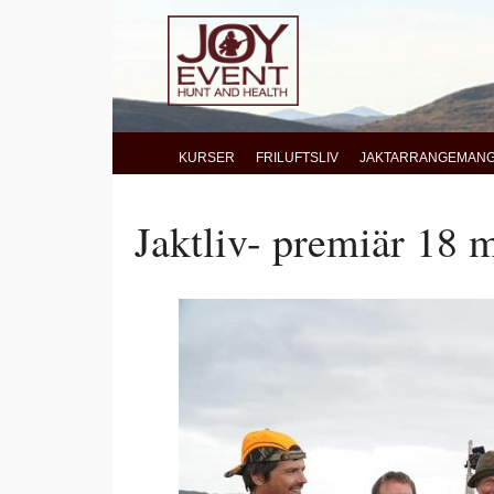
Hoppa
Hoppa
till
till
huvudnavigering
huvudinnehåll
KURSER
FRILUFTSLIV
JAKTARRANGEMAN
Jaktliv- premiär 18 