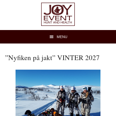
Hoppa
Hoppa
till
till
huvudnavigering
huvudinnehåll
MENU
”Nyfiken på jakt” VINTER 2027