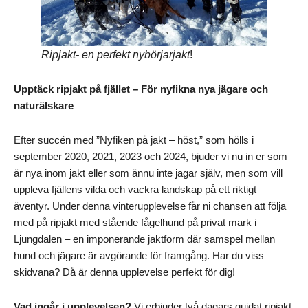
Ripjakt- en perfekt nybörjarjakt
!
Upptäck ripjakt på fjället – För nyfikna nya jägare och
naturälskare
Efter succén med ”Nyfiken på jakt – höst,” som hölls i
september 2020, 2021, 2023 och 2024, bjuder vi nu in er som
är nya inom jakt eller som ännu inte jagar själv, men som vill
uppleva fjällens vilda och vackra landskap på ett riktigt
äventyr. Under denna vinterupplevelse får ni chansen att följa
med på ripjakt med stående fågelhund på privat mark i
Ljungdalen – en imponerande jaktform där samspel mellan
hund och jägare är avgörande för framgång. Har du viss
skidvana? Då är denna upplevelse perfekt för dig!
Vad ingår i upplevelsen?
Vi erbjuder två dagars guidat ripjakt